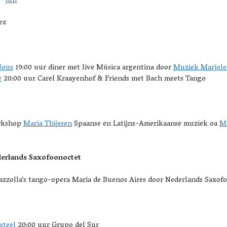
jun
ez
Nous
19:00 uur diner met live Música argentina door
Muziek Marjole
w
20:00 uur Carel Kraayenhof & Friends met Bach meets Tango
rkshop
Maria Thijssen
Spaanse en Latijns-Amerikaanse muziek oa
Mi
erlands Saxofoonoctet
zzolla’s tango-opera María de Buenos Aires door Nederlands Saxofoo
steel
20:00 uur Grupo del Sur