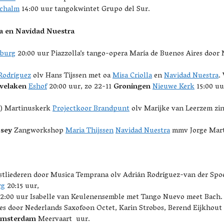
Schalm
14:00 uur tangokwintet Grupo del Sur.
la en Navidad Nuestra
nburg
20:00 uur Piazzolla’s tango-opera María de Buenos Aires door 
 Rodríguez
olv Hans Tijssen met oa
Misa Criolla
en
Navidad Nuestra
.
velaken
Eshof
20:00 uur, zo 22-11
Groningen
Nieuwe Kerk
15:00 uu
) Martinuskerk
Projectkoor Brandpunt
olv Marijke van Leerzem zi
osey
Zangworkshop
Maria Thijssen
Navidad Nuestra
mmv Jorge Marti
tliederen door Musica Temprana olv Adrián Rodríguez-van der Spoe
rg
20:15 uur,
2:00 uur Isabelle van Keulenensemble met Tango Nuevo meet Bach.
es door Nederlands Saxofoon Octet, Karin Strobos, Berend Eijkhout e
msterdam
Meervaart uur.