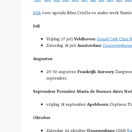
juli
aug
sep
okt
nov
dec
jan
feb
mrt
apr
mei
klik
voor agenda Misa Criolla en ander werk Ramír
Juli
Vrijdag 17 juli
Veldhoven
Grand Café Chez 
Zaterdag 18 juli
Amsterdam
Concertgebou
Augustus
23-30 augustus
Frankrijk Anrosey
Zangwo
september.
September
Première María de Buenos Aires Ned
vrijdag 18 september
Apeldoorn
Orpheus Pia
Oktober
Zaterdag 24 oktober
Doornenburg
(Gld)
Ka