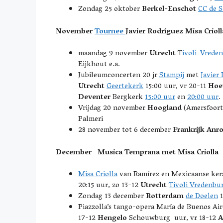
Zondag 25 oktober
Berkel-Enschot
CC de 
November
Tournee
Javier Rodríguez
Misa Criol
maandag 9 november
Utrecht
T
ivoli-Vrede
Eijkhout e.a.
Jubileumconcerten 20 jr
Stampij
met
Javier
Utrecht
Geertekerk
15:00 uur, vr 20-11
Hoe
Deventer
Bergkerk
15:00 uur
en
20:00 uur
.
Vrijdag 20 november
Hoogland
(Amersfoort
Palmeri
28 november tot 6 december
Frankrijk Anr
December Musica Temprana met Misa Criolla
Misa Criolla
van Ramírez en Mexicaanse kers
20:15 uur, zo 13-12
Utrecht
Tivoli Vredenbu
Zondag 13 december
Rotterdam
de Doelen
1
Piazzolla’s tango-opera María de Buenos Air
17-12
Hengelo
Schouwburg uur, vr 18-12
A