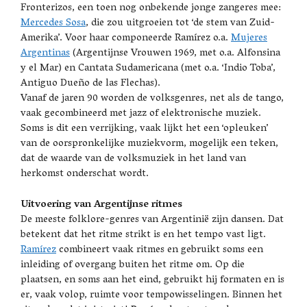
Fronterizos, een toen nog onbekende jonge zangeres mee:
Mercedes Sosa
, die zou uitgroeien tot ‘de stem van Zuid-
Amerika’. Voor haar componeerde Ramírez o.a.
Mujeres
Argentinas
(Argentijnse Vrouwen 1969, met o.a. Alfonsina
y el Mar) en Cantata Sudamericana (met o.a. ‘Indio Toba’,
Antiguo Dueño de las Flechas).
Vanaf de jaren 90 worden de volksgenres, net als de tango,
vaak gecombineerd met jazz of elektronische muziek.
Soms is dit een verrijking, vaak lijkt het een ‘opleuken’
van de oorspronkelijke muziekvorm, mogelijk een teken,
dat de waarde van de volksmuziek in het land van
herkomst onderschat wordt.
Uitvoering van Argentijnse ritmes
De meeste folklore-genres van Argentinië zijn dansen. Dat
betekent dat het ritme strikt is en het tempo vast ligt.
Ramírez
combineert vaak ritmes en gebruikt soms een
inleiding of overgang buiten het ritme om. Op die
plaatsen, en soms aan het eind, gebruikt hij formaten en is
er, vaak volop, ruimte voor tempowisselingen. Binnen het