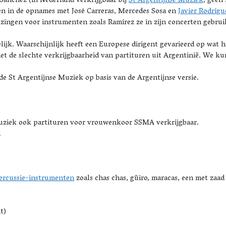
Sánchez (in Nederland verkrijgbaar bij
St Argentijnse Muziek
, geen
ren in de opnames met José Carreras, Mercedes Sosa en
Javier Rodrígu
jzingen voor instrumenten zoals Ramírez ze in zijn concerten gebru
ijk. Waarschijnlijk heeft een Europese dirigent gevarieerd op wat hi
 de slechte verkrijgbaarheid van partituren uit Argentinië. We ku
e St Argentijnse Muziek op basis van de Argentijnse versie.
 muziek ook partituren voor vrouwenkoor SSMA verkrijgbaar.
d
ercussie-instrumenten
zoals chas chas, güiro, maracas, een met zaad
t)