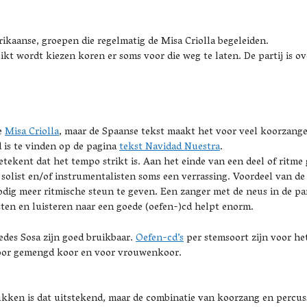
ikaanse, groepen die regelmatig de Misa Criolla begeleiden.
ikt wordt kiezen koren er soms voor die weg te laten. De partij is o
de
Misa Criolla
, maar de Spaanse tekst maakt het voor veel koorzanger
 is te vinden op de pagina
tekst Navidad Nuestra
.
etekent dat het tempo strikt is. Aan het einde van een deel of ritm
 solist en/of instrumentalisten soms een verrassing. Voordeel van de
g meer ritmische steun te geven. Een zanger met de neus in de part
ten en luisteren naar een goede (oefen-)cd helpt enorm.
cedes Sosa zijn goed bruikbaar.
Oefen-cd’s
per stemsoort zijn voor he
 voor gemengd koor en voor vrouwenkoor.
ukken is dat uitstekend, maar de combinatie van koorzang en percuss