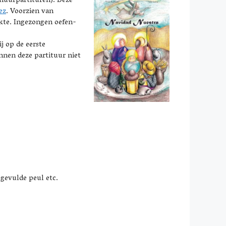
 huurpartituren). Deze
ez
. Voorzien van
ikte. Ingezongen oefen-
j op de eerste
nnen deze partituur niet
 gevulde peul etc.