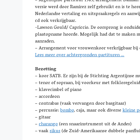
–
Argentijnse partituur 1989, arrangement Damián 
versie werd door Ramírez zelf gebruikt en is te ho
Nederlandse vertaling en uitspraakregels en aanwi
cd ook verkrijgbaar.
-Lawson Gould/ Capriccio. De oorsprong is onduidel
plaatopname hoorde. Mogelijk had dat te maken met
aanraden.
– Arrangement voor vrouwenkoor verkrijgbaar bij d
Lees meer over achtergronden partituren …
Bezetting
– koor SATB. Er zijn bij de Stichting Argentijnse
– tenor of sopraan, bij voorkeur met folkloregelui
– klavecimbel of piano
– accordeon
– contrabas (vaak vervangen door basgitaar)
–
percussie:
bombo
, caja, maar ook diverse
kleine p
– gitaar
–
charango
(een snaarinstrument uit de Andes)
– vaak
sikus
(de Zuid-Amerikaanse dubbele panflui