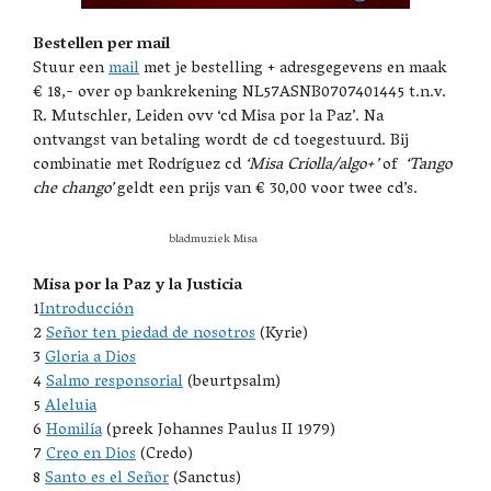
Bestellen per mail
Stuur een
mail
met je bestelling + adresgegevens en maak
€ 18,- over op bankrekening NL57ASNB0707401445 t.n.v.
R. Mutschler, Leiden ovv ‘cd Misa por la Paz’. Na
ontvangst van betaling wordt de cd toegestuurd. Bij
combinatie met Rodríguez cd
‘Misa Criolla/algo+’
of
‘Tango
che chango’
geldt een prijs van € 30,00 voor twee cd’s.
bladmuziek Misa
Misa por la Paz y la Justicia
1
Introducción
2
Señor ten piedad de nosotros
(Kyrie)
3
Gloria a Dios
4
Salmo responsorial
(beurtpsalm)
5
Aleluia
6
Homilía
(preek Johannes Paulus II 1979)
7
Creo en Dios
(Credo)
8
Santo es el Señor
(Sanctus)