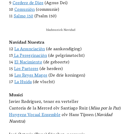
9
Cordero de Dios
(Agnus Dei)
10
Comunión
(communie)
11
Salmo 150
(Psalm 150)
bladmuziek Navidad
Navidad Nuestra
12
La Anunciación
(de aankondiging)
13
La Peregrinación
(de pelgrimstocht)
14
El Nacimiento
(de geboorte)
15
Los Pastores
(de herders)
16
Los Reyes Magos
(De drie koningen)
17
La Huida
(de vlucht)
Musici
Javier Rodríguez, tenor en verteller
Cantoría de la Merced olv Santiago Ruiz (
Misa por la Paz
)
Huygens Vocaal Ensemble
olv Hans Tijssen (
Navidad
Nuestra
)