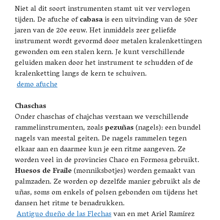
Niet al dit soort instrumenten stamt uit ver vervlogen
tijden. De afuche of
cabasa
is een uitvinding van de 50er
jaren van de 20e eeuw. Het inmiddels zeer geliefde
instrument wordt gevormd door metalen kralenkettingen
gewonden om een stalen kern. Je kunt verschillende
geluiden maken door het instrument te schudden of de
kralenketting langs de kern te schuiven.
demo afuche
Chaschas
Onder chaschas of chajchas verstaan we verschillende
rammelinstrumenten, zoals
pezuñas
(nagels): een bundel
nagels van meestal geiten. De nagels rammelen tegen
elkaar aan en daarmee kun je een ritme aangeven. Ze
worden veel in de provincies Chaco en Formosa gebruikt.
Huesos de Fraile
(monniksbotjes) worden gemaakt van
palmzaden. Ze worden op dezelfde manier gebruikt als de
uñas, soms om enkels of polsen gebonden om tijdens het
dansen het ritme te benadrukken.
Antiguo dueño de las Flechas
van en met Ariel Ramírez