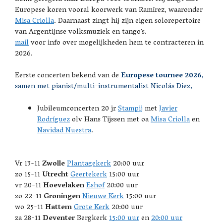
Europese koren vooral koorwerk van Ramírez, waaronder
Misa Criolla
. Daarnaast zingt hij zijn eigen solorepertoire
van Argentijnse volksmuziek en tango’s.
mail
voor info over mogelijkheden hem te contracteren in
2026.
Eerste concerten bekend van de
Europese tournee 2026
,
samen met pianist/multi-instrumentalist Nicolás Diez,
Jubileumconcerten 20 jr
Stampij
met
Javier
Rodríguez
olv Hans Tijssen met oa
Misa Criolla
en
Navidad Nuestra
.
Vr 13-11
Zwolle
Plantagekerk
20:00 uur
zo 15-11
Utrecht
Geertekerk
15:00 uur
vr 20-11
Hoevelaken
Eshof
20:00 uur
zo 22-11
Groningen
Nieuwe Kerk
15:00 uur
wo 25-11
Hattem
Grote Kerk
20:00 uur
za 28-11
Deventer
Bergkerk
15:00 uur
en
20:00 uur