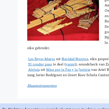
ge
Am
Om
en
fl
De
gr
Bi
In
siku gebruikt.
Los Reyes Magos
uit
Navidad Nuestra
, siku gespe
El condor pasa
1e deel (
yaraví
), soundcheck van 
Aleluia
uit
Misa por la Paz y la Justicia
van Ariel R
zang Javier Rodríguez en Groot Koor Schola Cant
Blaasinstrumenten