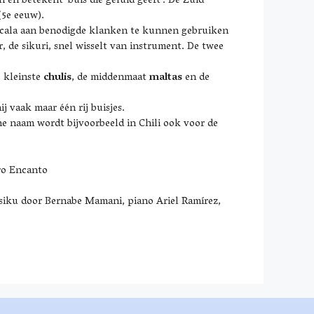
 en betekent ‘buis die geluid geeft’. De Zuid-
(5e eeuw).
 scala aan benodigde klanken te kunnen gebruiken
r, de sikuri, snel wisselt van instrument. De twee
e kleinste
chulis
, de middenmaat
maltas
en de
ij vaak maar één rij buisjes.
e naam wordt bijvoorbeeld in Chili ook voor de
o Encanto
siku door Bernabe Mamani, piano Ariel Ramírez,