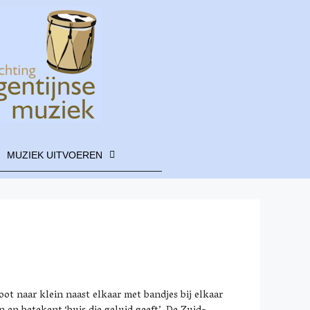
MUZIEK UITVOEREN
oot naar klein naast elkaar met bandjes bij elkaar