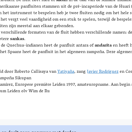
houden. De fluit heet siku of
sikuri
in de taal van de Aimará-indianen
erikaanse panfluiten stammen uit de pré-incaperiode van de Huari 
 het instrument te bespelen heb je twee fluiten nodig om het hele
 het vergt veel vaardigheid om een stuk te spelen, terwijl de bespele
uiten zijn meestal aan elkaar gebonden.
 verschillende formaten van de fluit hebben verschillende namen: d
otere
sankas
.
j de Quechua-indianen heet de panfluit antara of
andarita
en heeft h
 het Spaans heet de panfluit in het algemeen zampoña. Deze algemen
eld door Roberto Callisaya van
Yatiyaña
, zang
Javier Rodríguez
en Cor
Zampoña Sikupan
amírez, Europese première Leiden 1997, amateuropname. Aan begin 
orum Leiden olv Wim de Ru