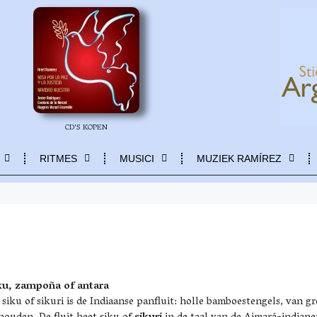
CD'S KOPEN
RITMES
MUSICI
MUZIEK RAMÍREZ
ku, zampoña of antara
 siku of sikuri is de Indiaanse panfluit: holle bamboestengels, van gr