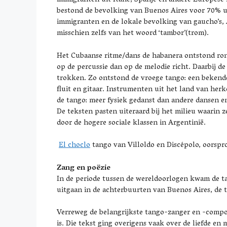
immigranten uit Italië, Spanje en andere Europes
bestond de bevolking van Buenos Aires voor 70% u
immigranten en de lokale bevolking van gaucho’s, 
misschien zelfs van het woord ‘tambor’(trom).
Het Cubaanse ritme/dans de habanera ontstond ron
op de percussie dan op de melodie richt. Daarbij 
trokken. Zo ontstond de vroege tango: een bekend
fluit en gitaar. Instrumenten uit het land van her
de tango: meer fysiek gedanst dan andere dansen e
De teksten pasten uiteraard bij het milieu waarin
door de hogere sociale klassen in Argentinië.
El choclo
tango van Villoldo en Discépolo, oorspro
Zang en
poëzie
In de periode tussen de wereldoorlogen kwam de tan
uitgaan in de achterbuurten van Buenos Aires, de t
Verreweg de belangrijkste tango-zanger en -compon
is. Die tekst ging overigens vaak over de liefde e