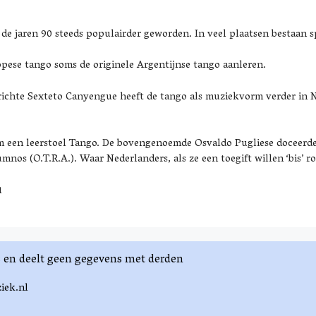
s de jaren 90 steeds populairder geworden. In veel plaatsen bestaan
.
ese tango soms de originele Argentijnse tango aanleren.
richte Sexteto Canyengue heeft de tango als muziekvorm verder in N
m een leerstoel Tango. De bovengenoemde Osvaldo Pugliese doceerd
os (O.T.R.A.). Waar Nederlanders, als ze een toegift willen ‘bis’ ro
1
es en deelt geen gegevens met derden
iek.nl