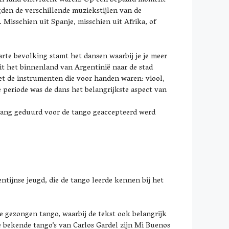
hun land ontvlucht waren. Op een bepaald moment
en de verschillende muziekstijlen van de
Misschien uit Spanje, misschien uit Afrika, of
rte bevolking stamt het dansen waarbij je je meer
it het binnenland van Argentinië naar de stad
t de instrumenten die voor handen waren: viool,
e periode was de dans het belangrijkste aspect van
 lang geduurd voor de tango geaccepteerd werd
ntijnse jeugd, die de tango leerde kennen bij het
de gezongen tango, waarbij de tekst ook belangrijk
e bekende tango’s van Carlos Gardel zijn Mi Buenos