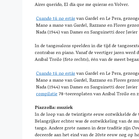
Aires querido, El día que me quieras en Volver.
Cuando tú no estás
van Gardel en Le Pera, gezonge
Mano a mano van Gardel, Razzano en Flores gezon
Nada (1944) van Dames en Sanguinetti door Javier
In de tangosalons speelden in die tijd de tangosexte
contrabas en piano. Vanaf de veertiger jaren werd
Aníbal Troilo (foto rechts), één van de meest begaa
Cuando tú no estás
van Gardel en Le Pera, gezonge
Mano a mano van Gardel, Razzano en Flores gezon
Nada (1944) van Dames en Sanguinetti door Javier
compilatie
78-toerenplaten van Aníbal Troilo en zi
Piazzolla: muziek
In de loop van de twintigste eeuw ontwikkelde de t
Belangrijker echter was de ontwikkeling van de m
tango. Andere grote namen in deze traditie zijn Os
doceerde aan het eind van de 20ste eeuw nog op ho