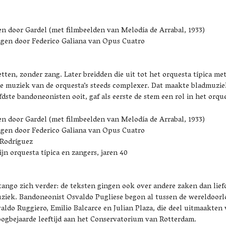
n door Gardel (met filmbeelden van Melodía de Arrabal, 1933)
gen door Federico Galiana van Opus Cuatro
tten, zonder zang. Later breidden die uit tot het orquesta típica met 
 de muziek van de orquesta’s steeds complexer. Dat maakte bladmuzie
fdste bandoneonisten ooit, gaf als eerste de stem een rol in het orque
n door Gardel (met filmbeelden van Melodía de Arrabal, 1933)
gen door Federico Galiana van Opus Cuatro
 Rodríguez
jn orquesta típica en zangers, jaren 40
ango zich verder: de teksten gingen ook over andere zaken dan liefd
uziek. Bandoneonist Osvaldo Pugliese begon al tussen de wereldoor
valdo Ruggiero, Emilio Balcarce en Julian Plaza, die deel uitmaakten
ogbejaarde leeftijd aan het Conservatorium van Rotterdam.