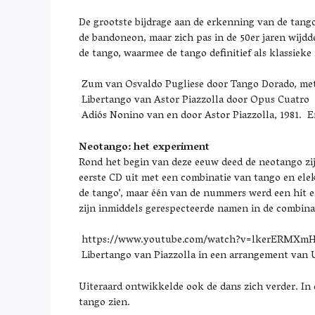
De grootste bijdrage aan de erkenning van de tango 
de bandoneon, maar zich pas in de 50er jaren wijdd
de tango, waarmee de tango definitief als klassieke
Zum van Osvaldo Pugliese door Tango Dorado, me
Libertango van Astor Piazzolla door Opus Cuatro
Adiós Nonino van en door Astor Piazzolla, 1981.
En
Neotango: het experiment
Rond het begin van deze eeuw deed de neotango zijn
eerste CD uit met een combinatie van tango en ele
de tango’, maar één van de nummers werd een hit e
zijn inmiddels gerespecteerde namen in de combina
https://www.youtube.com/watch?v=lkerERMXmHA 
Libertango van Piazzolla in een arrangement van 
Uiteraard ontwikkelde ook de dans zich verder. In
tango zien.