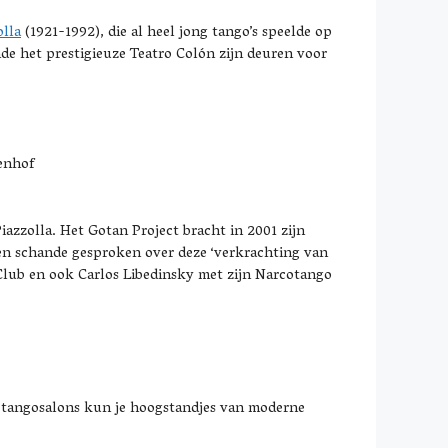
olla
(1921-1992), die al heel jong tango’s speelde op
nde het prestigieuze Teatro Colón zijn deuren voor
enhof
azzolla. Het Gotan Project bracht in 2001 zijn
len schande gesproken over deze ‘verkrachting van
Club en ook Carlos Libedinsky met zijn Narcotango
in tangosalons kun je hoogstandjes van moderne