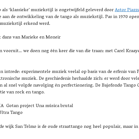
als ‘klassieke’ muziekstijl is ongetwijfeld geleverd door
Astor Piazz
e aan de ontwikkeling van de tango als muziekstijl. Pas in 1970 ope
 muziekstijl erkend werd.
t dans van Marieke en Moneir
 vooruit… we doen nog één keer die van die traan: met Carel Kraay
 intrede: experimentele muziek veelal op basis van de erfenis van Pi
ktronische muziek. De geschiedenis herhaalde zich: er werd door ve
n al snel volgde navolging én perfectionering. De Bajofondo Tango 
tie van rock en tango.
Gotan project Una música brutal
Ultra Tango
 de wijk San Telmo is de oude straattango nog heel populair, maar 