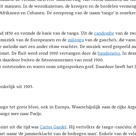
e landen. Er vormde zich een samenleving van vooral mannen, die 
it mannen. In de woonkazernes, de kroegen en de bordelen vermengd
Afrikanen en Cubanen. De oorsprong van de naam ‘tango’ is onzeker. 
d 1830 en vormde de basis van de tango. Uit de
candombe
van de zwa
de muziek van de Europeanen en de
milonga
van de gaucho’s, die vanu
e melodie met een ander ritme erachter. De muziek werd gespeeld me
komst.
De fluit werd rond 1900 vervangen door de
bandoneón
. In dez
n daardoor buiten de fatsoensnormen van rond 1900.
 ze ontstonden en waren soms uitgesproken grof. Daardoor heeft het
nkelijk uit 1903.
go tot grote bloei, ook in Europa. Waarschijnlijk nam de rijke Arge
ango mee naar Parijs.
ist uit die tijd was
Carlos Gardel
. Hij vertolkte de tango-canción: 
n met name ‘de jammerklacht van de bedrogen man’.
Enkele van de vel