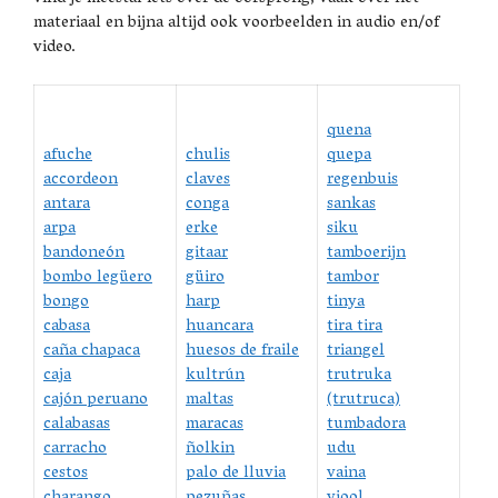
materiaal en bijna altijd ook voorbeelden in audio en/of
video.
quena
afuche
chulis
quepa
accordeon
claves
regenbuis
antara
conga
sankas
arpa
erke
siku
bandoneón
gitaar
tamboerijn
bombo legüero
güiro
tambor
bongo
harp
tinya
cabasa
huancara
tira tira
caña chapaca
huesos de fraile
triangel
caja
kultrún
trutruka
cajón peruano
maltas
(trutruca)
calabasas
maracas
tumbadora
carracho
ñolkin
udu
cestos
palo de lluvia
vaina